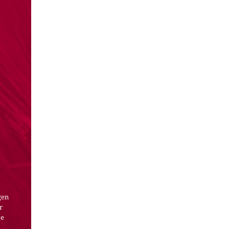
gen
r
te