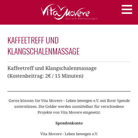
Zum
Soziale Betreuungen
VITA MOVERE
Inhalt
springen
KAFFEETREFF UND
KLANGSCHALENMASSAGE
Kaffeetreff und Klangschalenmassage
(Kostenbeitrag: 2€ / 15 Minuten)
Gerne können Sie Vita Movere – Leben bewegen e.V. mit Ihrer Spende
unterstützen. Die Gelder werden unmittelbar für verschiedene
Projekte von Vita Movere eingesetzt.
Spendenkonto
Vita Movere - Leben bewegen e.V.