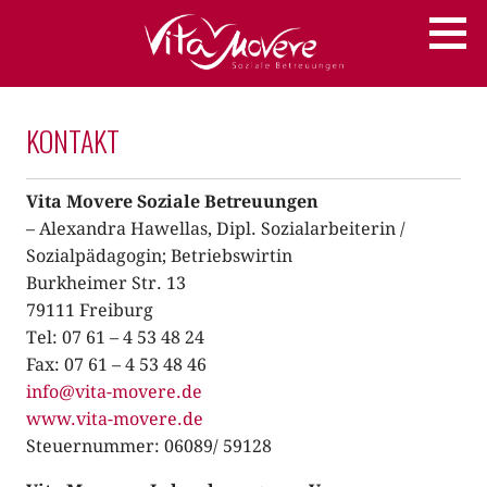
Zum
Soziale Betreuungen
VITA MOVERE
Inhalt
springen
KONTAKT
Vita Movere Soziale Betreuungen
– Alexandra Hawellas, Dipl. Sozialarbeiterin /
Sozialpädagogin; Betriebswirtin
Burkheimer Str. 13
79111 Freiburg
Tel: 07 61 – 4 53 48 24
Fax: 07 61 – 4 53 48 46
info@vita-movere.de
www.vita-movere.de
Steuernummer: 06089/ 59128