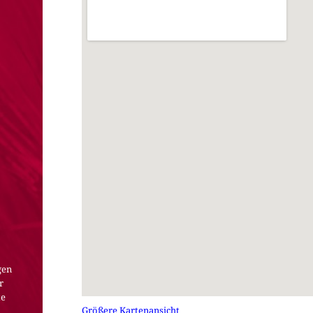
gen
r
te
Größere Kartenansicht