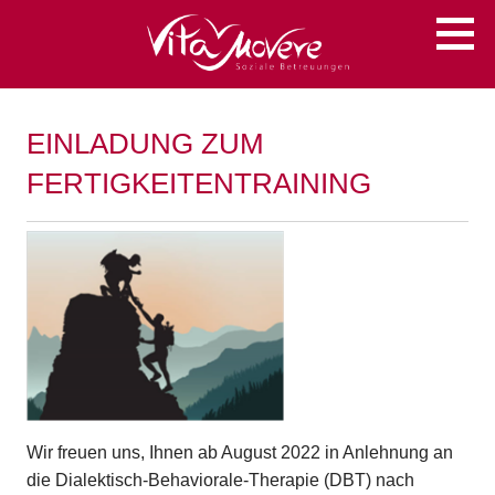
Zum
Soziale Betreuungen
VITA MOVERE
Inhalt
springen
EINLADUNG ZUM
FERTIGKEITENTRAINING
Wir freuen uns, Ihnen ab August 2022 in Anlehnung an
die Dialektisch-Behaviorale-Therapie (DBT) nach