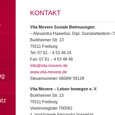
KONTAKT
Vita Movere Soziale Betreuungen
– Alexandra Hawellas, Dipl. Sozialarbeiterin /
Burkheimer Str. 13
79111 Freiburg
Tel: 07 61 – 4 53 48 24
Fax: 07 61 – 4 53 48 46
info@vita-movere.de
www.vita-movere.de
ng
Steuernummer: 06089/ 59128
Vita Movere – Leben bewegen e. V.
Burkheimer Str. 13
utz
79111 Freiburg
Vereinsregister 700562
1. Vorsitzende Alexandra Hawellas