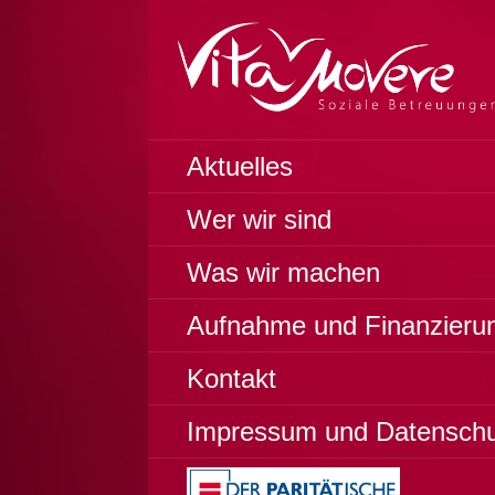
Zum
Inhalt
springen
Soziale Betreuungen
VITA MOVERE
Aktuelles
Wer wir sind
Was wir machen
Aufnahme und Finanzieru
Kontakt
Impressum und Datensch