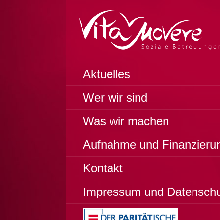
Zum
Inhalt
springen
Soziale Betreuungen
VITA MOVERE
Aktuelles
Wer wir sind
Was wir machen
Aufnahme und Finanzieru
Kontakt
Impressum und Datensch