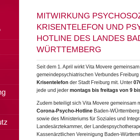
MITWIRKUNG PSYCHOSOZ
KRISENTELEFON UND PS
HOTLINE DES LANDES BA
WÜRTTEMBERG
Seit dem 1. April wirkt Vita Movere gemeinsam
gemeindepsychiatrischen Verbundes Freiburg
Krisentelefon
der Stadt Freiburg mit. Unter
07
jede und jeder
montags bis freitags von 9 bi
ng
Zudem beteiligt sich Vita Movere gemeinsam m
Corona-Psycho-Hotline
Baden-WÜrttemberg 
sowie des Ministeriums für Soziales und Integ
utz
Landesärztekammer, der Landespsychotherap
Kassenärztlichen Vereinigung Baden-Württembe