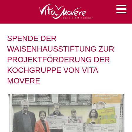
Zum
Soziale Betreuungen
VITA MOVERE
Inhalt
springen
SPENDE DER
WAISENHAUSSTIFTUNG ZUR
PROJEKTFÖRDERUNG DER
KOCHGRUPPE VON VITA
MOVERE