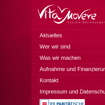
Zum
Inhalt
springen
Soziale Betreuungen
VITA MOVERE
Aktuelles
Wer wir sind
Was wir machen
Aufnahme und Finanzieru
Kontakt
Impressum und Datensch